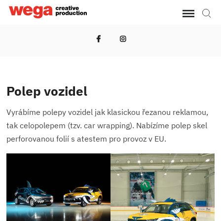
Skip
Reklama / Výstavy / Branding
WEGA
Sear
to
PRODUCTION
content
FB
INSTA
Polep vozidel
Vyrábíme polepy vozidel jak klasickou řezanou reklamou,
tak celopolepem (tzv. car wrapping). Nabízíme polep skel
perforovanou folií s atestem pro provoz v EU.